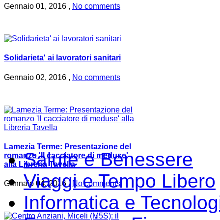
Gennaio 01, 2016 ,
No comments
Solidarieta' ai lavoratori sanitari
Gennaio 02, 2016 ,
No comments
Lamezia Terme: Presentazione del
Salute e Benessere
romanzo 'Il cacciatore di meduse'
alla Libreria Tavella
Viaggi e Tempo Libero
Gennaio 04, 2016 ,
No comments
Informatica e Tecnolog