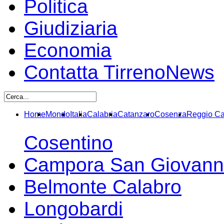
Politica
Giudiziaria
Economia
Contatta TirrenoNews
Home
Mondo
Italia
Calabria
Catanzaro
Cosenza
Reggio Ca
Cosentino
Campora San Giovann
Belmonte Calabro
Longobardi