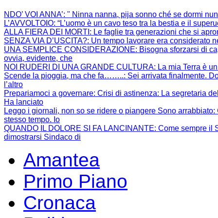
NDO’ VOI ANNA’
: " Ninna nanna, pija sonno ché se dormi nun
L’AVVOLTOIO
: “L’uomo è un cavo teso tra la bestia e il super
ALLA FIERA DEI MORTI
: Le faglie tra generazioni che si apr
SENZA VIA D’USCITA?
: Un tempo lavorare era considerato ne
UNA SEMPLICE CONSIDERAZIONE
: Bisogna sforzarsi di 
ovvia, evidente, che
NOI RUDERI DI UNA GRANDE CULTURA
: La mia Terra è un
Scende la pioggia, ma che fa……..
: Sei arrivata finalmente. Do
l’altro
Prepariamoci a governare: Crisi di astinenza
: La segretaria de
Ha lanciato
Leggo i giornali, non so se ridere o piangere Sono arrabbiato
:
stesso tempo. Io
QUANDO IL DOLORE SI FA LANCINANTE
: Come sempre il S
dimostrarsi Sindaco di
Amantea
Primo Piano
Cronaca