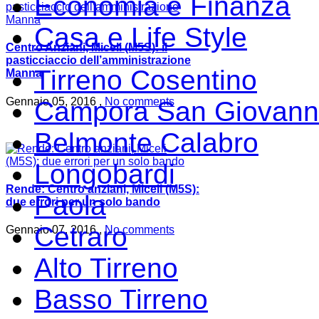
Economia e Finanza
Casa e Life Style
Centro Anziani, Miceli (M5S): il
pasticciaccio dell’amministrazione
Tirreno Cosentino
Manna
Gennaio 05, 2016 ,
No comments
Campora San Giovann
Belmonte Calabro
Longobardi
Rende: Centro anziani, Miceli (M5S):
Paola
due errori per un solo bando
Cetraro
Gennaio 07, 2016 ,
No comments
Alto Tirreno
Basso Tirreno