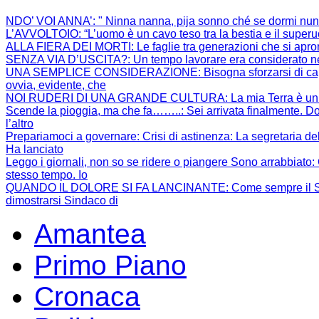
NDO’ VOI ANNA’
: " Ninna nanna, pija sonno ché se dormi nun
L’AVVOLTOIO
: “L’uomo è un cavo teso tra la bestia e il super
ALLA FIERA DEI MORTI
: Le faglie tra generazioni che si apr
SENZA VIA D’USCITA?
: Un tempo lavorare era considerato ne
UNA SEMPLICE CONSIDERAZIONE
: Bisogna sforzarsi di 
ovvia, evidente, che
NOI RUDERI DI UNA GRANDE CULTURA
: La mia Terra è un
Scende la pioggia, ma che fa……..
: Sei arrivata finalmente. Do
l’altro
Prepariamoci a governare: Crisi di astinenza
: La segretaria de
Ha lanciato
Leggo i giornali, non so se ridere o piangere Sono arrabbiato
:
stesso tempo. Io
QUANDO IL DOLORE SI FA LANCINANTE
: Come sempre il S
dimostrarsi Sindaco di
Amantea
Primo Piano
Cronaca