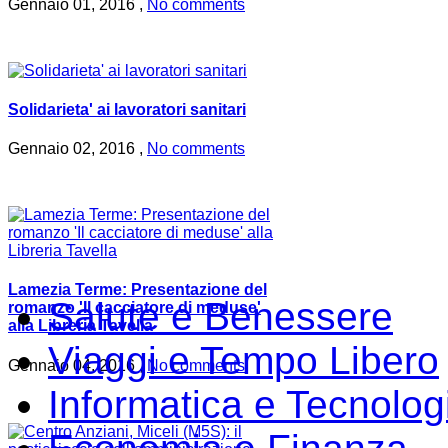
Gennaio 01, 2016 ,
No comments
Solidarieta' ai lavoratori sanitari
Gennaio 02, 2016 ,
No comments
Lamezia Terme: Presentazione del
Salute e Benessere
romanzo 'Il cacciatore di meduse'
alla Libreria Tavella
Viaggi e Tempo Libero
Gennaio 04, 2016 ,
No comments
Informatica e Tecnolog