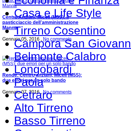
Economia e Finanza
Casa e Life Style
Centro Anziani, Miceli (M5S): il
pasticciaccio dell’amministrazione
Tirreno Cosentino
Manna
Gennaio 05, 2016 ,
No comments
Campora San Giovann
Belmonte Calabro
Longobardi
Rende: Centro anziani, Miceli (M5S):
Paola
due errori per un solo bando
Cetraro
Gennaio 07, 2016 ,
No comments
Alto Tirreno
Basso Tirreno