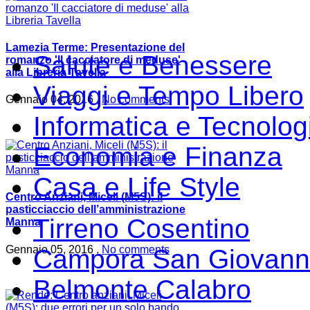
Lamezia Terme: Presentazione del
Salute e Benessere
romanzo 'Il cacciatore di meduse'
alla Libreria Tavella
Viaggi e Tempo Libero
Gennaio 04, 2016 ,
No comments
Informatica e Tecnolog
Economia e Finanza
Casa e Life Style
Centro Anziani, Miceli (M5S): il
pasticciaccio dell’amministrazione
Tirreno Cosentino
Manna
Gennaio 05, 2016 ,
No comments
Campora San Giovann
Belmonte Calabro