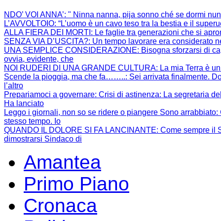
NDO’ VOI ANNA’
: " Ninna nanna, pija sonno ché se dormi nun
L’AVVOLTOIO
: “L’uomo è un cavo teso tra la bestia e il super
ALLA FIERA DEI MORTI
: Le faglie tra generazioni che si apr
SENZA VIA D’USCITA?
: Un tempo lavorare era considerato ne
UNA SEMPLICE CONSIDERAZIONE
: Bisogna sforzarsi di 
ovvia, evidente, che
NOI RUDERI DI UNA GRANDE CULTURA
: La mia Terra è un
Scende la pioggia, ma che fa……..
: Sei arrivata finalmente. Do
l’altro
Prepariamoci a governare: Crisi di astinenza
: La segretaria de
Ha lanciato
Leggo i giornali, non so se ridere o piangere Sono arrabbiato
:
stesso tempo. Io
QUANDO IL DOLORE SI FA LANCINANTE
: Come sempre il S
dimostrarsi Sindaco di
Amantea
Primo Piano
Cronaca