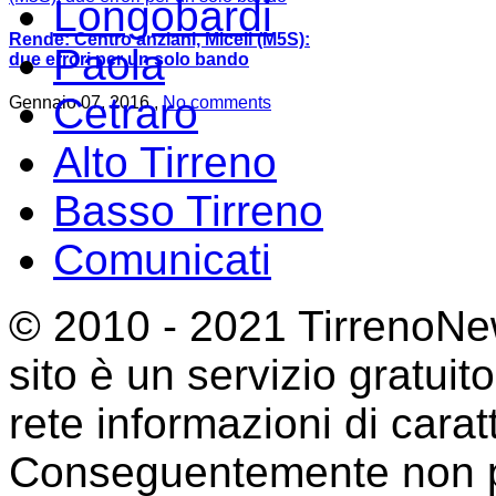
Longobardi
Rende: Centro anziani, Miceli (M5S):
Paola
due errori per un solo bando
Cetraro
Gennaio 07, 2016 ,
No comments
Alto Tirreno
Basso Tirreno
Comunicati
© 2010 - 2021 TirrenoNew
sito è un servizio gratuit
rete informazioni di cara
Conseguentemente non p