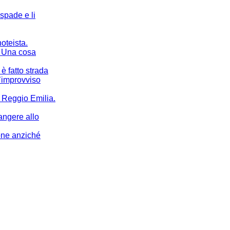
spade e li
oteista.
. Una cosa
 è fatto strada
l’improvviso
a Reggio Emilia.
iangere allo
one anziché