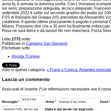
anno fa, è arrivata la dolorosa svolta. Con L’immatura scompars
sul serio: preparazione adeguata, tecnico preparato, Francesco Vel
settembre 2022 è salito sul secondo gradino dei podio sui 1000
FSS di Bassano del Grappa (VI), preceduto da Alessandro Vizzi
calabrese. A questo ottimo piazzamento è seguito il personal b
Milano. Possiamo dire che a 30 anni ha finalmente imboccato
Rosa ne sarà felice e da lassùil tifo non mancherà. Forza Silvi
Letto
2772
volte
Pubblicato in
Campora San Giovanni
Etichettato sotto
Rivista “Correre
Altro in questa categoria:
« Frana a Coreca. Amantea spezzat
Lascia un commento
Assicurati di inserire (*) le informazioni necessarie ove è cons
Messaggio *
Nome *
Email *
Digita le due parole che leggi sotto