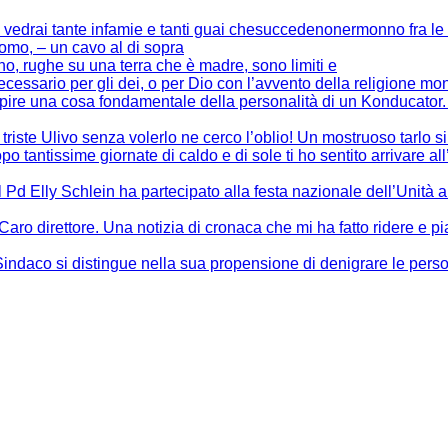
 vedrai tante infamie e tanti guai chesuccedenonermonno fra le 
uomo, – un cavo al di sopra
ono, rughe su una terra che è madre, sono limiti e
cessario per gli dei, o per Dio con l’avvento della religione mon
capire una cosa fondamentale della personalità di un Konducator
 triste Ulivo senza volerlo ne cerco l’oblio! Un mostruoso tarlo si
po tantissime giornate di caldo e di sole ti ho sentito arrivare al
l Pd Elly Schlein ha partecipato alla festa nazionale dell’Unità 
 Caro direttore. Una notizia di cronaca che mi ha fatto ridere e p
indaco si distingue nella sua propensione di denigrare le pers