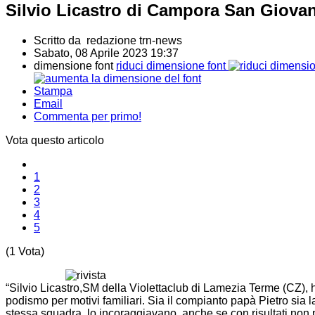
Silvio Licastro di Campora San Giovan
Scritto da redazione trn-news
Sabato, 08 Aprile 2023 19:37
dimensione font
riduci dimensione font
Stampa
Email
Commenta per primo!
Vota questo articolo
1
2
3
4
5
(1 Vota)
“Silvio Licastro,SM della Violettaclub di Lamezia Terme (CZ),
podismo per motivi familiari. Sia il compianto papà Pietro sia
stessa squadra, lo incoraggiavano, anche se con risultati non 