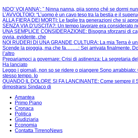
NDO’ VOI ANNA’
: " Ninna nanna, pija sonno ché se dormi nun
L’AVVOLTOIO
: “L’uomo è un cavo teso tra la bestia e il super
ALLA FIERA DEI MORTI
: Le faglie tra generazioni che si apr
SENZA VIA D’USCITA?
: Un tempo lavorare era considerato ne
UNA SEMPLICE CONSIDERAZIONE
: Bisogna sforzarsi di 
ovvia, evidente, che
NOI RUDERI DI UNA GRANDE CULTURA
: La mia Terra è un
Scende la pioggia, ma che fa……..
: Sei arrivata finalmente. Do
l’altro
Prepariamoci a governare: Crisi di astinenza
: La segretaria de
Ha lanciato
Leggo i giornali, non so se ridere o piangere Sono arrabbiato
:
stesso tempo. Io
QUANDO IL DOLORE SI FA LANCINANTE
: Come sempre il S
dimostrarsi Sindaco di
Amantea
Primo Piano
Cronaca
Politica
Giudiziaria
Economia
Contatta TirrenoNews