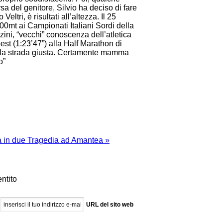
a del genitore, Silvio ha deciso di fare
tri, è risultati all’altezza. Il 25
0mt ai Campionati Italiani Sordi della
ni, “vecchi” conoscenza dell’atletica
est (1:23’47”) alla Half Marathon di
 la strada giusta. Certamente mamma
o”
a in due
Tragedia ad Amantea »
entito
URL del sito web